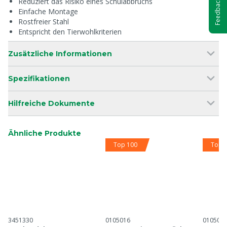
Reduziert das Risiko eines Schulabbruchs
Feedback
Einfache Montage
Rostfreier Stahl
Entspricht den Tierwohlkriterien
Zusätzliche Informationen
Spezifikationen
Hilfreiche Dokumente
Ähnliche Produkte
Top 100
Top 
3451330
0105016
010501