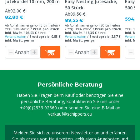
Jutekordel 10 mm, 200 m
Easy Nesting Jutesäcke,
Easy N
50 Stück
500 St
Ab
92,00 €
Ab
99,50 €
82,80 €
594,5
89,55 €
Ab Abnahmemenge von 5 Einheiten /
Ab Abnahmemenge von 20 Einheiten
zzgl. 19% MwSt. /
Preis pro Stück
/ zzgl. 19% MwSt. /
Preis pro Stück
zzgl. 19%
inkl. MwSt. 106,03 €
/
zzgl.
inkl. MwSt. 118,35 €
/
zzgl.
inkl. MwS
Versandkosten
/
Bruttopreis: 0,53 €
Versandkosten
/
Bruttopreis: 2,37 €
Versandko
inkl. MwSt. per m
inkl. MwSt. per pc
inkl. MwS
Persönliche Beratung
Haben Sie Fragen beim Kauf oder benötigen Sie eine
persönliche Beratung, kontaktieren Sie uns unter
+49(0)2833 92360
oder senden Sie eine E-Mail an
verkauf@schippers.eu
Melden Sie sich zu unserem Newsletter an und erfahren
Melden Sie sich für uns
Sie als erstes von Neuigkeiten, exklusiven Angeboten und