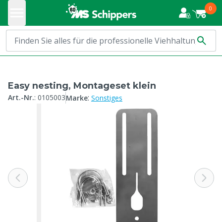
0
Easy nesting, Montageset klein
:
Art.-Nr.
:
0105003
Marke
Sonstiges