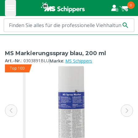
0
MS Markierungsspray blau, 200 ml
:
Art.-Nr.
:
0303891BLU
Marke
MS Schippers
Top 100