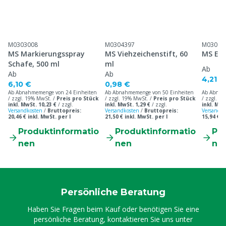
M0303008
M0304397
M03013
MS Markierungsspray
MS Viehzeichenstift, 60
MS Eas
Schafe, 500 ml
ml
Ab
Ab
Ab
4,21 €
6,10 €
0,98 €
Ab Abnahmemenge von 24 Einheiten
Ab Abnahmemenge von 50 Einheiten
Ab Abnah
/ zzgl. 19% MwSt. /
Preis pro Stück
/ zzgl. 19% MwSt. /
Preis pro Stück
/ zzgl. 1
inkl. MwSt. 10,23 €
/
zzgl.
inkl. MwSt. 1,29 €
/
zzgl.
inkl. MwS
Versandkosten
/
Bruttopreis:
Versandkosten
/
Bruttopreis:
Versandko
20,46 € inkl. MwSt. per l
21,50 € inkl. MwSt. per l
15,94 € i
Produktinformatio
Produktinformatio
Pr
nen
nen
ne
Persönliche Beratung
Haben Sie Fragen beim Kauf oder benötigen Sie eine
persönliche Beratung, kontaktieren Sie uns unter