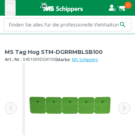
0
MS Tag Hog STM-DGRRMBLSB100
:
Art.-Nr.
:
0401009DGR100
Marke
MS Schippers