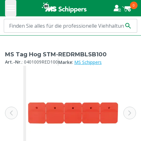
0
MS Tag Hog STM-REDRMBLSB100
:
Art.-Nr.
:
0401009RED100
Marke
MS Schippers