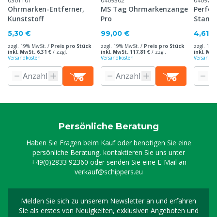
0301101
0409302
040971
Ohrmarken-Entferner,
MS Tag Ohrmarkenzange
Perfor
Kunststoff
Pro
Stand
Ohrma
5,30 €
99,00 €
4,61 €
zzgl. 19% MwSt. /
Preis pro Stück
zzgl. 19% MwSt. /
Preis pro Stück
zzgl. 19%
inkl. MwSt. 6,31 €
/
zzgl.
inkl. MwSt. 117,81 €
/
zzgl.
inkl. MwS
Versandkosten
Versandkosten
Versandko
Persönliche Beratung
Haben Sie Fragen beim Kauf oder benötigen Sie eine
persönliche Beratung, kontaktieren Sie uns unter
+49(0)2833 92360
oder senden Sie eine E-Mail an
verkauf@schippers.eu
Melden Sie sich zu unserem Newsletter an und erfahren
Melden Sie sich für uns
Sie als erstes von Neuigkeiten, exklusiven Angeboten und