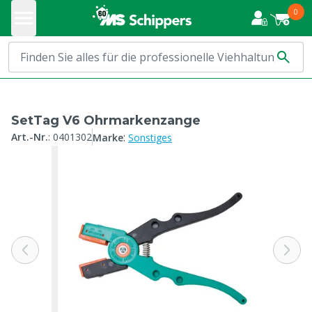
0
SetTag V6 Ohrmarkenzange
:
Art.-Nr.
:
0401302
Marke
Sonstiges