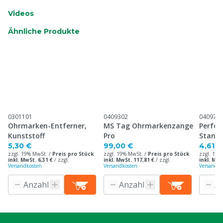
Videos
Ähnliche Produkte
0301101
0409302
040971
Ohrmarken-Entferner,
MS Tag Ohrmarkenzange
Perfor
Kunststoff
Pro
Stand
Ohrma
5,30 €
99,00 €
4,61 €
zzgl. 19% MwSt. /
Preis pro Stück
zzgl. 19% MwSt. /
Preis pro Stück
zzgl. 19%
inkl. MwSt. 6,31 €
/
zzgl.
inkl. MwSt. 117,81 €
/
zzgl.
inkl. MwS
Versandkosten
Versandkosten
Versandko