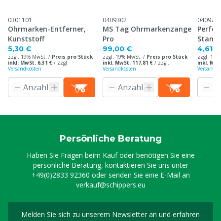
0301101
0409302
040971
Ohrmarken-Entferner,
MS Tag Ohrmarkenzange
Perfor
Kunststoff
Pro
Stand
Ohrma
5,30 €
99,00 €
4,61 €
zzgl. 19% MwSt. /
Preis pro Stück
zzgl. 19% MwSt. /
Preis pro Stück
zzgl. 19%
inkl. MwSt. 6,31 €
/
zzgl.
inkl. MwSt. 117,81 €
/
zzgl.
inkl. MwS
Versandkosten
Versandkosten
Versandko
Persönliche Beratung
Haben Sie Fragen beim Kauf oder benötigen Sie eine
persönliche Beratung, kontaktieren Sie uns unter
+49(0)2833 92360
oder senden Sie eine E-Mail an
verkauf@schippers.eu
Melden Sie sich zu unserem Newsletter an und erfahren
Melden Sie sich für uns