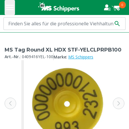
0
MS Tag Round XL HDX STF-YELCLPRPB100
:
Art.-Nr.
:
0409416YEL-100
Marke
MS Schippers