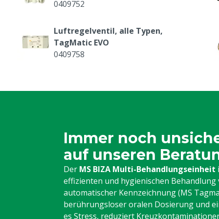
0409752
Luftregelventil, alle Typen,
TagMatic EVO
0409758
Steckbare Kupplung mit Abzweigung,
O
TagMatic EVO
0409762
Polyurethan-Schlauch grün 20 m,
TagMatic EVO
Immer noch unsicher
0409765
auf unseren Beratu
Winkelverschraubung mit
Der
MS BIZA Multi-Behandlungseinheit
Außengewinde, 6mm x R1/8
effizienten und hygienischen Behandlung 
8800329
automatischer Kennzeichnung (MS Tagmatic
berührungsloser oralen Dosierung und e
Druckstück gefedert + Kragen/Bolzen,
es Stress, reduziert Kreuzkontaminationen
glatt für MS TagMatic EVO