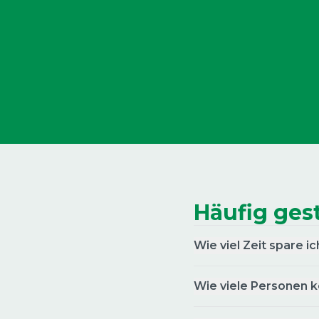
8801532
Einsteckkupplung L-Stück US M5 x
0,8"
8804847
Pneumatischer Zylinder zum Schneiden
von männlichen Teilen MS TagMatic
8807501
Pneum. Ventil TagMatic Notstopp
8807507
Häufig ges
Perforationsstift Little hart für MS
Wie viel Zeit spare 
TagMatic Turbo (Evo)
8807567
Wie viele Personen 
Kupplung pneumatisch 1/ 8 x 4