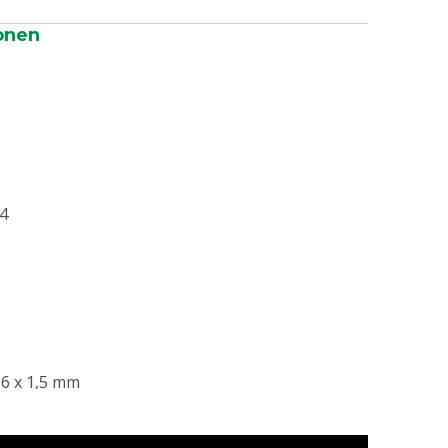
onen
4
6 x 1,5 mm
ratur: 15 - 35 °C