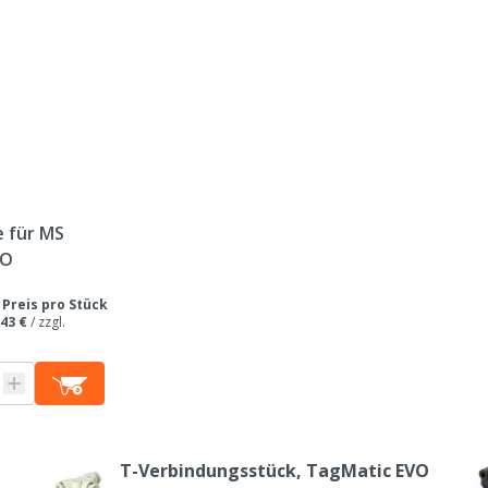
e für MS
VO
/
Preis pro Stück
,43 €
/
zzgl.
T-Verbindungsstück, TagMatic EVO