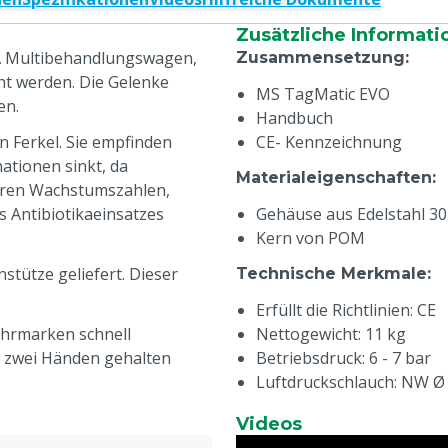
Zusätzliche Informati
ZA Multibehandlungswagen,
Zusammensetzung
:
t werden. Die Gelenke
MS TagMatic EVO
en.
Handbuch
n Ferkel. Sie empfinden
CE- Kennzeichnung
ationen sinkt, da
Materialeigenschaften
:
seren Wachstumszahlen,
 Antibiotikaeinsatzes
Gehäuse aus Edelstahl 30
Kern von POM
tütze geliefert. Dieser
Technische Merkmale
:
Erfüllt die Richtlinien: CE
Ohrmarken schnell
Nettogewicht: 11 kg
t zwei Händen gehalten
Betriebsdruck: 6 - 7 bar
Luftdruckschlauch: NW Ø 
füllen der Ohrmarkenzange
Lager- und Betriebstempe
Videos
stem und somit keine