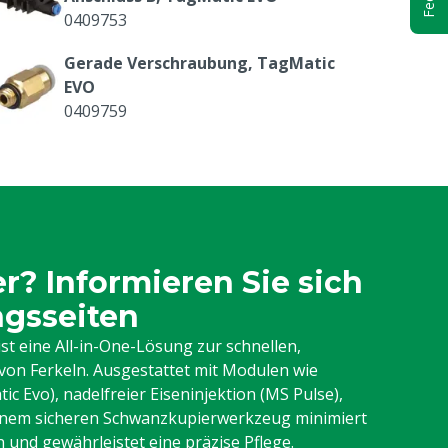
0409753
Gerade Verschraubung, TagMatic
EVO
0409759
Verlängerte rechtwinklige Kupplung,
TagMatic EVO
0409763
Zugfeder für feste Installation MS
P250
? Informieren Sie sich
1406582
ngsseiten
Sternknopf M8 + MS Schippers Logo
ist eine All-in-One-Lösung zur schnellen,
8801403
von Ferkeln. Ausgestattet mit Modulen wie
 Evo), nadelfreier Eiseninjektion (MS Pulse),
inem sicheren Schwanzkupierwerkzeug minimiert
Push-In T-Kupplung 6 mm
 und gewährleistet eine präzise Pflege.