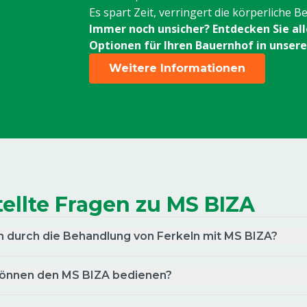
Es spart Zeit, verringert die körperliche B
8801533
Immer noch unsicher? Entdecken Sie alle
Optionen für Ihren Bauernhof in unser
Ventil handbedient Tagmatic Turbo
DUO
Weitere Informationen
8804875
Pneum Ventil TagM Endpos
Durchführmech
8807504
Messerhalterung männl. MS
TagMatic
tellte Fragen zu MS BIZA
8807535
Zylinder pneumatisch 32/25, weiblich
ich durch die Behandlung von Ferkeln mit MS BIZA?
für MS Tagmatic EVO
8807580
können den MS BIZA bedienen?
Kupplung pneumatisch 1/8 One-Touch