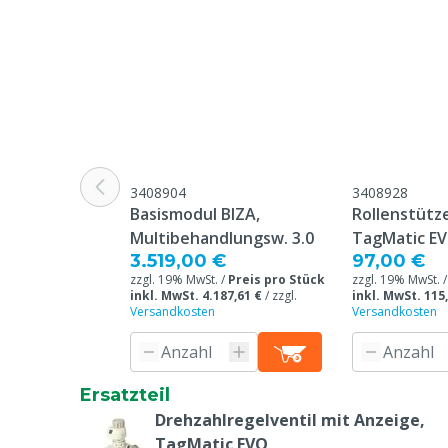
Lagertemperatur
15 – 35 °C
Tierarten
Schweine
Tierartenspezifisch
Ferkel
3408904
3408928
Basismodul BIZA,
Rollenstütz
Multibehandlungsw. 3.0
TagMatic E
3.519,00 €
97,00 €
zzgl. 19% MwSt. /
Preis pro Stück
zzgl. 19% MwSt. 
inkl. MwSt. 4.187,61 €
/
zzgl.
inkl. MwSt. 115
Versandkosten
Versandkosten
Ersatzteil
Drehzahlregelventil mit Anzeige,
TagMatic EVO