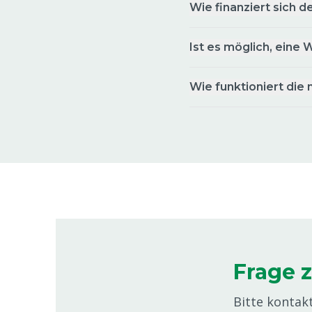
Speedcontrol, quer für MS Tagmatic EV
Wie finanziert sich d
8807582
Messer weiblich 1 St. für MS Tagmati
Ist es möglich, eine 
EVO
8807586
Wie funktioniert die 
Einsatz oben, Edelstahl für MS
TagMatic EVO
8807589
Schnabel für MS Tagmatic EVO
8807606
Welle rund 4 x 25, MS TagMatic EVO
8807610
Frage z
Kopfstück Zylinder vk16, MS TagMati
Bitte kontak