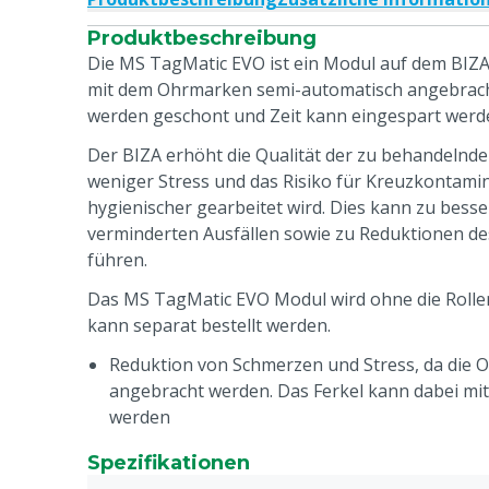
Produktbeschreibung
Die MS TagMatic EVO ist ein Modul auf dem BI
mit dem Ohrmarken semi-automatisch angebrach
werden geschont und Zeit kann eingespart werd
Der BIZA erhöht die Qualität der zu behandelnde
weniger Stress und das Risiko für Kreuzkontamin
hygienischer gearbeitet wird. Dies kann zu bes
verminderten Ausfällen sowie zu Reduktionen des
führen.
Das MS TagMatic EVO Modul wird ohne die Rollens
kann separat bestellt werden.
Reduktion von Schmerzen und Stress, da die 
angebracht werden. Das Ferkel kann dabei mi
werden
Zeitersparnis. Kein Zeitverlust durch das Be
Spezifikationen
Komplett pneumatisches und mechanisches Sy