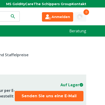
MS Gold
HyCare
The Schippers Group
Kontakt
0
Anmelden
Beratung
d Staffelpreise
Auf Lager
r per E-
bestellt
Senden Sie uns eine E-Mail