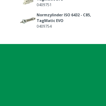
0409751
Normzylinder ISO 6432 - C85,
TagMatic EVO
0409754
Y-Schraubenkupplung, TagMatic EV
0409760
Schalldämpfer kompakter
Kunststofftyp, TagMatic EVO
0409764
Warnaufkleber Handklemme, ISO
7010
4100139
Druckstück gefedert + Kragen/Kugel,
glatt für MS TagMatic EVO