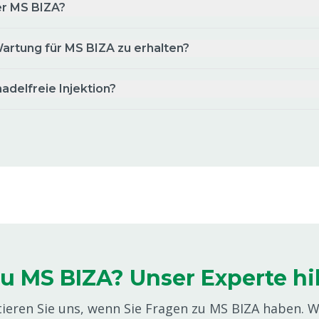
O
für MS Tagmatic EVO
er MS BIZA?
8807584
c
Propfen Stanznippel/Zylinder für MS
Wartung für MS BIZA zu erhalten?
Tagmatic EVO
8807587
nadelfreie Injektion?
Positionierungsfinger für MS
TagMatic EVO
8807590
POM Gleitsteinfinger für MS
Tagmatic EVO
8807608
Schlüsselplatte für Buchsenmesser, MS
TagMatic EVO
8807611
u MS BIZA? Unser Experte hil
c
tieren Sie uns, wenn Sie Fragen zu MS BIZA haben. 
Schnabel for MS TagMatic EVO, UHF