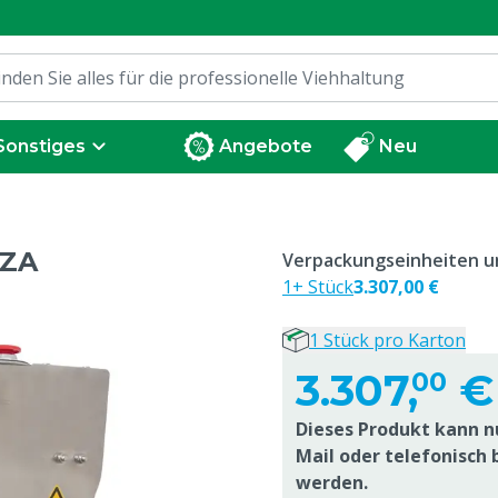
Sonstiges
Angebote
Neu
IZA
Verpackungseinheiten un
1+ Stück
3.307,00 €
1 Stück pro Karton
3.307,
€
00
Dieses Produkt kann nu
Mail oder telefonisch 
werden.