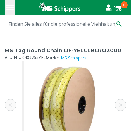
0
MS Tag Round Chain LIF-YELCLBLRO2000
:
Art.-Nr.
:
0409755YEL
Marke
MS Schippers