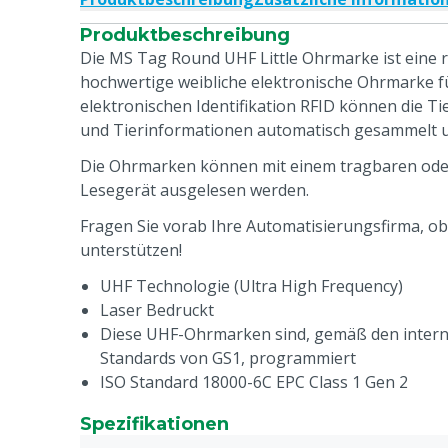
Produktbeschreibung
Die MS Tag Round UHF Little Ohrmarke ist eine r
hochwertige weibliche elektronische Ohrmarke fü
elektronischen Identifikation RFID können die T
und Tierinformationen automatisch gesammelt u
Die Ohrmarken können mit einem tragbaren ode
Lesegerät ausgelesen werden.
Fragen Sie vorab Ihre Automatisierungsfirma, ob
unterstützen!
UHF Technologie (Ultra High Frequency)
Laser Bedruckt
Diese UHF-Ohrmarken sind, gemäß den intern
Standards von GS1, programmiert
ISO Standard 18000-6C EPC Class 1 Gen 2
Robust
Spezifikationen
Flexibler Lesebereich