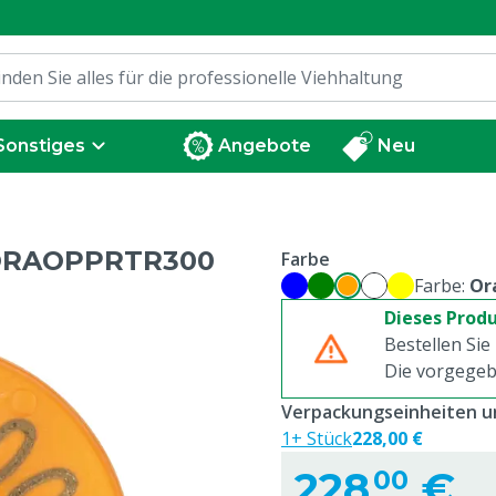
Sonstiges
Angebote
Neu
-ORAOPPRTR300
Farbe
Farbe:
Or
Dieses Produ
Bestellen Sie
Die vorgegeb
Verpackungseinheiten un
1+ Stück
228,00 €
228,
€
00