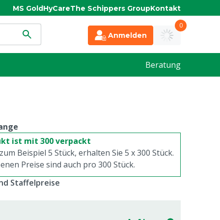
MS Gold
HyCare
The Schippers Group
Kontakt
0
Anmelden
Beratung
ange
kt ist mit 300 verpackt
 zum Beispiel 5 Stück, erhalten Sie 5 x
300
Stück.
enen Preise sind auch pro
300
Stück.
d Staffelpreise