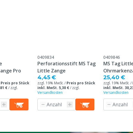
Lesegerät gestört werde
sches Polyurethan (TPU)
Übereinstimmung mit
meinen Service- und
gungen, die unter der
Kundenservice ->
0409834
0409846
& Retour" am Ende dieser
e
Perforationsstift MS Tag
MS Tag Littl
eführt sind.
ange Pro
Little Zange
Ohrmarkenz
4,45 €
25,40 €
/
Preis pro Stück
zzgl. 19% MwSt. /
Preis pro Stück
zzgl. 19% MwSt. /
,81 €
/
zzgl.
inkl. MwSt. 5,30 €
/
zzgl.
inkl. MwSt. 30,2
Versandkosten
Versandkosten