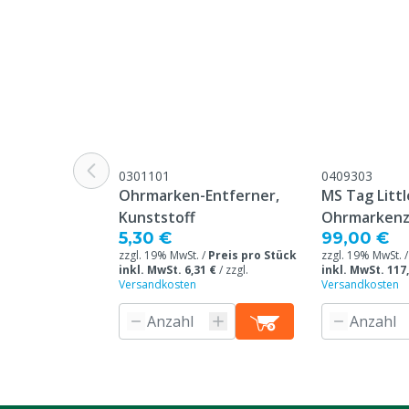
Material
Thermoplasti
Ohrmarken Modell
Round
Garantie
Standard, in 
unseren allge
Garantiebedin
Überschrift "
0301101
0409303
Beschwerden 
Ohrmarken-Entferner,
MS Tag Littl
Webseite aufg
Kunststoff
Ohrmarkenz
5,30 €
99,00 €
Farbe
Orange
zzgl. 19% MwSt. /
Preis pro Stück
zzgl. 19% MwSt. 
inkl. MwSt. 6,31 €
/
zzgl.
inkl. MwSt. 117
Versandkosten
Versandkosten