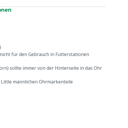
onen
l
icht für den Gebrauch in Futterstationen
orn) sollte immer von der Hinterseite in das Ohr
g Little männlichen Ohrmarkenteile
,60 g