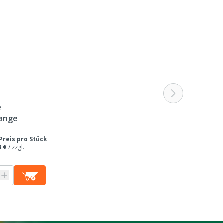
n kann
e
ange
Preis pro Stück
3 €
/
zzgl.