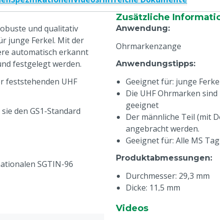
Zusätzliche Informati
obuste und qualitativ
Anwendung
:
r junge Ferkel. Mit der
Ohrmarkenzange
iere automatisch erkannt
nd festgelegt werden.
Anwendungstipps
:
r feststehenden UHF
Geeignet für: junge Ferke
Die UHF Ohrmarken sind n
geeignet
 sie den GS1-Standard
Der männliche Teil (mit D
angebracht werden.
Geeignet für: Alle MS Ta
Produktabmessungen
:
ationalen SGTIN-96
Durchmesser: 29,3 mm
Dicke: 11,5 mm
Gewicht UHF pro Stück: 2
Videos
Technische Merkmale
: