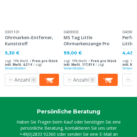
0301101
0409303
040983
Ohrmarken-Entferner,
MS Tag Little
Perfor
Kunststoff
Ohrmarkenzange Pro
Little
5,30 €
99,00 €
4,45 
zzgl. 19% MwSt. /
Preis pro Stück
zzgl. 19% MwSt. /
Preis pro Stück
zzgl. 19%
inkl. MwSt. 6,31 €
/
zzgl.
inkl. MwSt. 117,81 €
/
zzgl.
inkl. MwS
Versandkosten
Versandkosten
Versandko
Persönliche Beratung
Haben Sie Fragen beim Kauf oder benötigen Sie eine
persönliche Beratung, kontaktieren Sie uns unter
+49(0)2833 92360
oder senden Sie eine E-Mail an