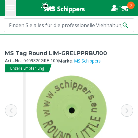
0
MS Tag Round LIM-GRELPPRBU100
:
Art.-Nr.
:
0409820GRE-100
Marke
MS Schippers
Unsere Empfehlung