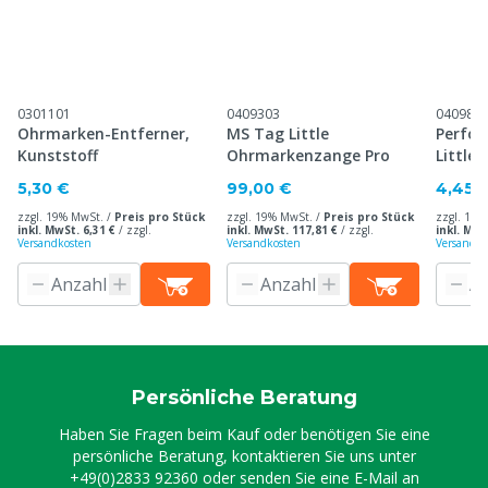
0301101
0409303
040983
Ohrmarken-Entferner,
MS Tag Little
Perfor
Kunststoff
Ohrmarkenzange Pro
Little
5,30 €
99,00 €
4,45 
zzgl. 19% MwSt. /
Preis pro Stück
zzgl. 19% MwSt. /
Preis pro Stück
zzgl. 19%
inkl. MwSt. 6,31 €
/
zzgl.
inkl. MwSt. 117,81 €
/
zzgl.
inkl. MwS
Versandkosten
Versandkosten
Versandko
Persönliche Beratung
Haben Sie Fragen beim Kauf oder benötigen Sie eine
persönliche Beratung, kontaktieren Sie uns unter
+49(0)2833 92360
oder senden Sie eine E-Mail an