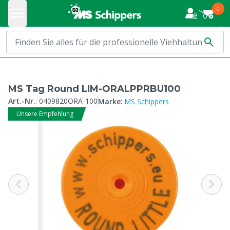
0
MS Tag Round LIM-ORALPPRBU100
:
Art.-Nr.
:
0409820ORA-100
Marke
MS Schippers
Unsere Empfehlung