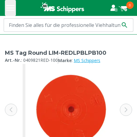
0
MS Tag Round LIM-REDLPBLPB100
:
Art.-Nr.
:
0409821RED-100
Marke
MS Schippers