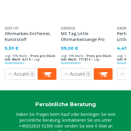
0301101
0409303
040983
Ohrmarken-Entferner,
MS Tag Little
Perfor
Kunststoff
Ohrmarkenzange Pro
Little
5,30 €
99,00 €
4,45 
zzgl. 19% MwSt. /
Preis pro Stück
zzgl. 19% MwSt. /
Preis pro Stück
zzgl. 19%
inkl. MwSt. 6,31 €
/
zzgl.
inkl. MwSt. 117,81 €
/
zzgl.
inkl. MwS
Versandkosten
Versandkosten
Versandko
Persönliche Beratung
Haben Sie Fragen beim Kauf oder benötigen Sie eine
persönliche Beratung, kontaktieren Sie uns unter
+49(0)2833 92360
oder senden Sie eine E-Mail an