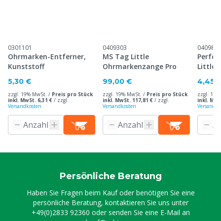
0301101
0409303
040983
Ohrmarken-Entferner,
MS Tag Little
Perfor
Kunststoff
Ohrmarkenzange Pro
Little
5,30 €
99,00 €
4,45 
zzgl. 19% MwSt. /
Preis pro Stück
zzgl. 19% MwSt. /
Preis pro Stück
zzgl. 19%
inkl. MwSt. 6,31 €
/
zzgl.
inkl. MwSt. 117,81 €
/
zzgl.
inkl. MwS
Versandkosten
Versandkosten
Versandko
Persönliche Beratung
Haben Sie Fragen beim Kauf oder benötigen Sie eine
persönliche Beratung, kontaktieren Sie uns unter
+49(0)2833 92360
oder senden Sie eine E-Mail an