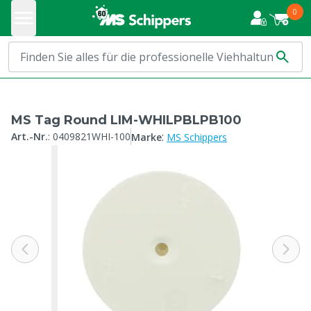
0
MS Tag Round LIM-WHILPBLPB100
:
Art.-Nr.
:
0409821WHI-100
Marke
MS Schippers