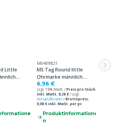
M0409821
 Little
MS Tag Round little
nnlich
Ohrmarke männlich
6,96 €
k, 100 Stück
blanco, 100 Stück
zzgl. 19% MwSt. /
Preis pro Stück
inkl. MwSt. 8,28 €
/
zzgl.
Versandkosten
/
Bruttopreis:
0,08 € inkl. MwSt. per pc
nformatione
Produktinformatione
n