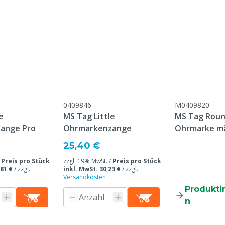
sches Polyurethan (TPU)
Übereinstimmung mit
meinen Service- und
gungen, die unter der
Kundenservice ->
& Retour" am Ende dieser
eführt sind.
0409846
M0409820
e
MS Tag Little
MS Tag Round
ange Pro
Ohrmarkenzange
Ohrmarke mä
bedruckt Bul
25,40 €
/
Preis pro Stück
zzgl. 19% MwSt. /
Preis pro Stück
,81 €
/
zzgl.
inkl. MwSt. 30,23 €
/
zzgl.
Versandkosten
Produkti
n