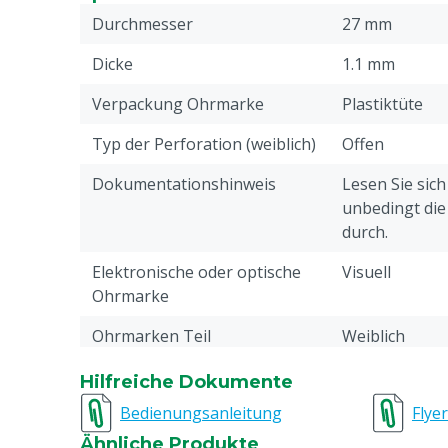
Durchmesser
27 mm
Dicke
1.1 mm
Verpackung Ohrmarke
Plastiktüte
Typ der Perforation (weiblich)
Offen
Dokumentationshinweis
Lesen Sie sic
unbedingt di
durch.
Elektronische oder optische
Visuell
Ohrmarke
Ohrmarken Teil
Weiblich
Drucken
Unbedruckt
Hilfreiche Dokumente
Bedienungsanleitung
Flyer
Pin-Typ Verbindung
Little
Ähnliche Produkte