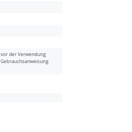
Durchmesser: 27 mm
Dicke: 1,2 mm
h vor der Verwendung
e Gebrauchsanweisung