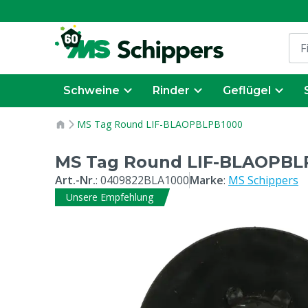
Schweine
Rinder
Geflügel
MS Tag Round LIF-BLAOPBLPB1000
MS Tag Round LIF-BLAOPBL
Art.-Nr.
:
0409822BLA1000
Marke
:
MS Schippers
Unsere Empfehlung