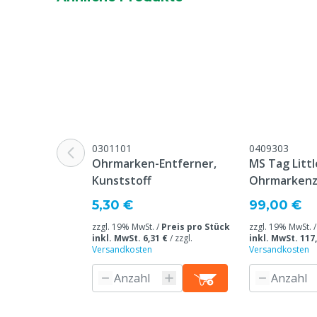
Material
Thermoplasti
Ohrmarken Modell
Round
Garantie
Standard, in 
unseren allge
Garantiebedin
Überschrift "
Beschwerden 
Webseite aufg
0301101
0409303
Ohrmarken-Entferner,
MS Tag Littl
Stückzahl
1000
Kunststoff
Ohrmarkenz
Farbe
Schwarz
5,30 €
99,00 €
zzgl. 19% MwSt. /
Preis pro Stück
zzgl. 19% MwSt. 
inkl. MwSt. 6,31 €
/
zzgl.
inkl. MwSt. 117
Versandkosten
Versandkosten