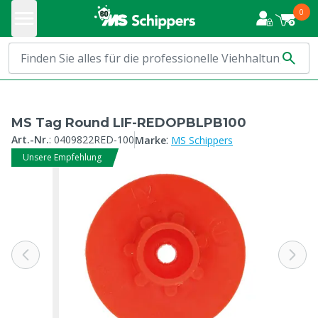
0
MS Tag Round LIF-REDOPBLPB100
:
Art.-Nr.
:
0409822RED-100
Marke
MS Schippers
Unsere Empfehlung