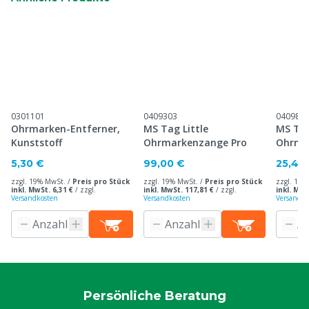
0301101
0409303
040984
Ohrmarken-Entferner,
MS Tag Little
MS Tag
Kunststoff
Ohrmarkenzange Pro
Ohrma
5,30 €
99,00 €
25,40
zzgl. 19% MwSt. /
Preis pro Stück
zzgl. 19% MwSt. /
Preis pro Stück
zzgl. 19%
inkl. MwSt. 6,31 €
/
zzgl.
inkl. MwSt. 117,81 €
/
zzgl.
inkl. MwS
Versandkosten
Versandkosten
Versandko
Persönliche Beratung