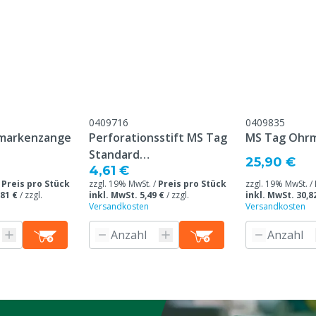
Übereinstimmung mit
meinen Service- und
gungen, die unter der
Kundenservice ->
& Retour" am Ende dieser
eführt sind.
0409716
0409835
markenzange
Perforationsstift MS Tag
MS Tag Ohr
Standard
25,90 €
4,61 €
Ohrmarkenzange
/
Preis pro Stück
zzgl. 19% MwSt. /
Preis pro Stück
zzgl. 19% MwSt. /
,81 €
/
zzgl.
inkl. MwSt. 5,49 €
/
zzgl.
inkl. MwSt. 30,8
Versandkosten
Versandkosten