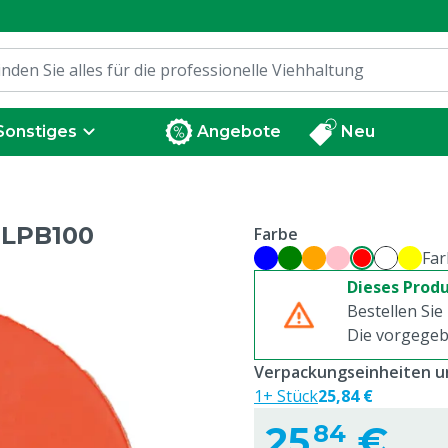
Sonstiges
Angebote
Neu
LPB100
Farbe
Far
Dieses Produ
Bestellen Sie
Die vorgegeb
Verpackungseinheiten un
1+ Stück
25,84 €
25,
€
84