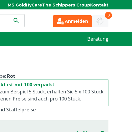
MS Gold
HyCare
The Schippers Group
Kontakt
0
Anmelden
Beratung
be:
Rot
kt ist mit 100 verpackt
 zum Beispiel 5 Stück, erhalten Sie 5 x
100
Stück.
enen Preise sind auch pro
100
Stück.
d Staffelpreise