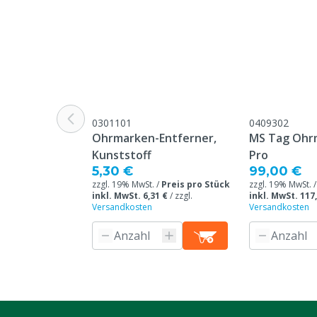
Ohrmarken Modell
Round
Garantie
Standard, in 
unseren allge
Garantiebedin
Überschrift "
Beschwerden 
Webseite aufg
0301101
0409302
Ohrmarken-Entferner,
MS Tag Ohr
Stückzahl
100
Kunststoff
Pro
5,30 €
99,00 €
Farbe
Rot
zzgl. 19% MwSt. /
Preis pro Stück
zzgl. 19% MwSt. 
inkl. MwSt. 6,31 €
/
zzgl.
inkl. MwSt. 117
Versandkosten
Versandkosten