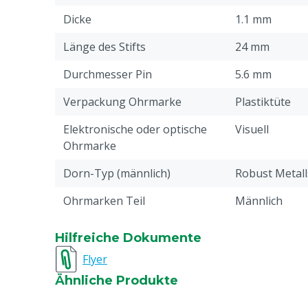
Dicke
1.1 mm
Länge des Stifts
24 mm
Durchmesser Pin
5.6 mm
Verpackung Ohrmarke
Plastiktüte
Elektronische oder optische
Visuell
Ohrmarke
Dorn-Typ (männlich)
Robust Metall
Ohrmarken Teil
Männlich
Drucken
Unbedruckt
Hilfreiche Dokumente
Pin-Typ Verbindung
Standard
Flyer
Ähnliche Produkte
Material
Thermoplasti