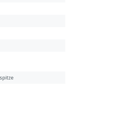
spitze
sches Polyurethan (TPU)