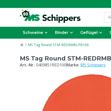
Schweine
Rinder
Geflügel
MS Tag Round STM-REDRMBLPB100
MS Tag Round STM-REDRMB
Art.-Nr.
:
0409851RED100
Marke
:
MS Schippers