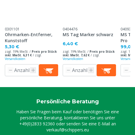
0301101
0404476
040930
Ohrmarken-Entferner,
MS Tag Marker schwarz
MS Ta
Kunststoff
Pro
6,40 €
5,30 €
99,00
zzgl. 19% MwSt. /
Preis pro Stück
zzgl. 19% MwSt. /
Preis pro Stück
zzgl. 19%
inkl. MwSt. 6,31 €
/
zzgl.
inkl. MwSt. 7,62 €
/
zzgl.
inkl. MwS
Versandkosten
Versandkosten
Versandko
Persönliche Beratung
Haben Sie Fragen beim Kauf oder benötigen Sie eine
persönliche Beratung, kontaktieren Sie uns unter
+49(0)2833 92360
oder senden Sie eine E-Mail an
verkauf@schippers.eu