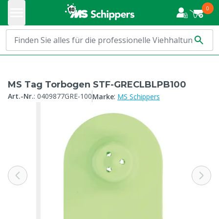
0
MS Tag Torbogen STF-GRECLBLPB100
:
Art.-Nr.
:
0409877GRE-100
Marke
MS Schippers