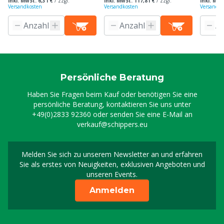
inkl. MwSt. 6,31 €
/
zzgl.
inkl. MwSt. 117,81 €
/
zzgl.
inkl. MwS
Versandkosten
Versandkosten
Versandko
Persönliche Beratung
Haben Sie Fragen beim Kauf oder benötigen Sie eine
persönliche Beratung, kontaktieren Sie uns unter
+49(0)2833 92360
oder senden Sie eine E-Mail an
verkauf@schippers.eu
Melden Sie sich zu unserem Newsletter an und erfahren
Melden Sie sich für uns
Sie als erstes von Neuigkeiten, exklusiven Angeboten und
unseren Events.
Anmelden