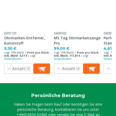
0301101
0409302
040971
Ohrmarken-Entferner,
MS Tag Ohrmarkenzange
Perfor
Kunststoff
Pro
Stand
Ohrma
5,30 €
99,00 €
4,61 €
zzgl. 19% MwSt. /
Preis pro Stück
zzgl. 19% MwSt. /
Preis pro Stück
zzgl. 19%
inkl. MwSt. 6,31 €
/
zzgl.
inkl. MwSt. 117,81 €
/
zzgl.
inkl. MwS
Versandkosten
Versandkosten
Versandko
Persönliche Beratung
Haben Sie Fragen beim Kauf oder benötigen Sie eine
persönliche Beratung, kontaktieren Sie uns unter
+49(0)2833 92360
oder senden Sie eine E-Mail an