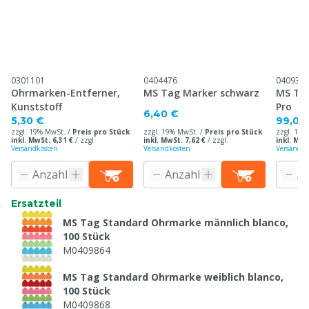
0301101
0404476
040930
Ohrmarken-Entferner,
MS Tag Marker schwarz
MS Ta
Kunststoff
Pro
6,40 €
5,30 €
99,00
zzgl. 19% MwSt. /
Preis pro Stück
zzgl. 19% MwSt. /
Preis pro Stück
zzgl. 19%
inkl. MwSt. 6,31 €
/
zzgl.
inkl. MwSt. 7,62 €
/
zzgl.
inkl. MwS
Versandkosten
Versandkosten
Versandko
Ersatzteil
MS Tag Standard Ohrmarke männlich blanco,
100 Stück
M0409864
MS Tag Standard Ohrmarke weiblich blanco,
100 Stück
M0409868