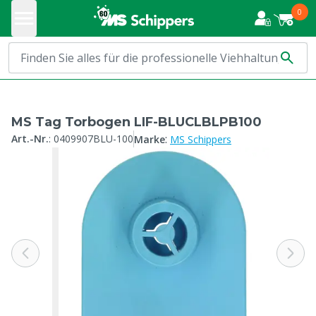
0
MS Tag Torbogen LIF-BLUCLBLPB100
:
Art.-Nr.
:
0409907BLU-100
Marke
MS Schippers