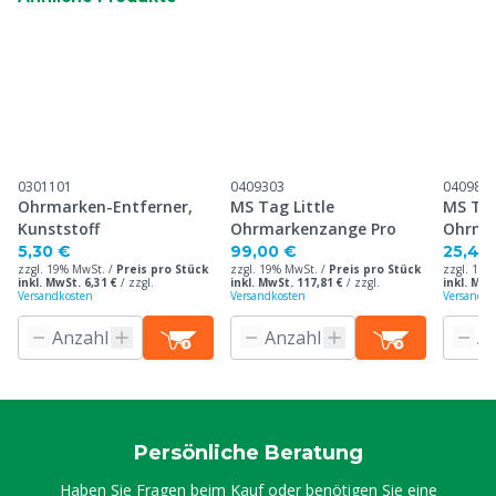
0301101
0409303
040984
Ohrmarken-Entferner,
MS Tag Little
MS Tag
Kunststoff
Ohrmarkenzange Pro
Ohrma
5,30 €
99,00 €
25,40
zzgl. 19% MwSt. /
Preis pro Stück
zzgl. 19% MwSt. /
Preis pro Stück
zzgl. 19%
inkl. MwSt. 6,31 €
/
zzgl.
inkl. MwSt. 117,81 €
/
zzgl.
inkl. MwS
Versandkosten
Versandkosten
Versandko
Persönliche Beratung
Haben Sie Fragen beim Kauf oder benötigen Sie eine