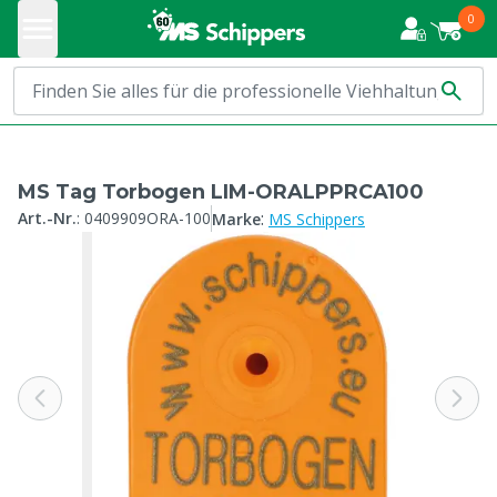
0
MS Tag Torbogen LIM-ORALPPRCA100
:
Art.-Nr.
:
0409909ORA-100
Marke
MS Schippers