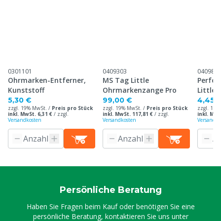
0301101
0409303
040983
Ohrmarken-Entferner,
MS Tag Little
Perfor
Kunststoff
Ohrmarkenzange Pro
Little
5,30 €
99,00 €
4,45 
zzgl. 19% MwSt. /
Preis pro Stück
zzgl. 19% MwSt. /
Preis pro Stück
zzgl. 19%
inkl. MwSt. 6,31 €
/
zzgl.
inkl. MwSt. 117,81 €
/
zzgl.
inkl. MwS
Versandkosten
Versandkosten
Versandko
Persönliche Beratung
Haben Sie Fragen beim Kauf oder benötigen Sie eine
persönliche Beratung, kontaktieren Sie uns unter