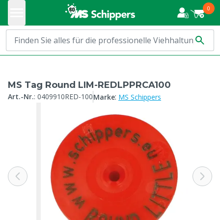
0
MS Tag Round LIM-REDLPPRCA100
:
Art.-Nr.
:
0409910RED-100
Marke
MS Schippers