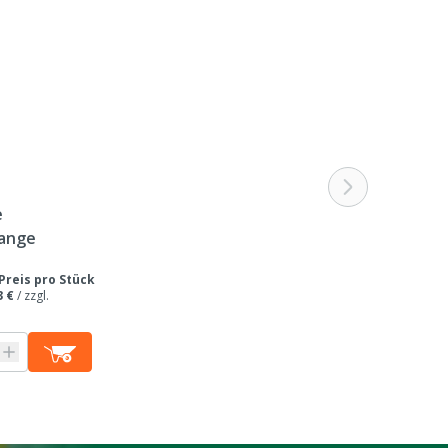
e
ange
Preis pro Stück
3 €
/
zzgl.