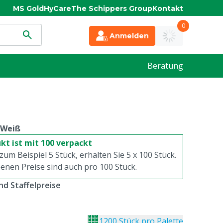
MS Gold
HyCare
The Schippers Group
Kontakt
0
Anmelden
Beratung
Weiß
kt ist mit 100 verpackt
 zum Beispiel 5 Stück, erhalten Sie 5 x
100
Stück.
enen Preise sind auch pro
100
Stück.
d Staffelpreise
1200 Stück pro Palette