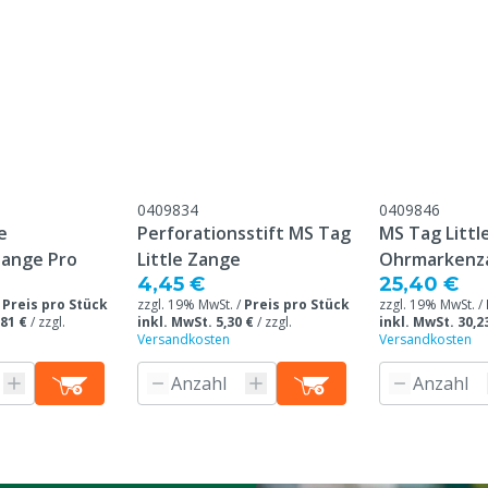
Übereinstimmung mit
meinen Service- und
gungen, die unter der
Kundenservice ->
& Retour" am Ende dieser
eführt sind.
0409834
0409846
e
Perforationsstift MS Tag
MS Tag Littl
 wurde speziell für Sie
ange Pro
Little Zange
Ohrmarkenz
kann nach der Bestellung
4,45 €
25,40 €
t oder retourniert werden.
/
Preis pro Stück
zzgl. 19% MwSt. /
Preis pro Stück
zzgl. 19% MwSt. /
,81 €
/
zzgl.
inkl. MwSt. 5,30 €
/
zzgl.
inkl. MwSt. 30,2
Versandkosten
Versandkosten