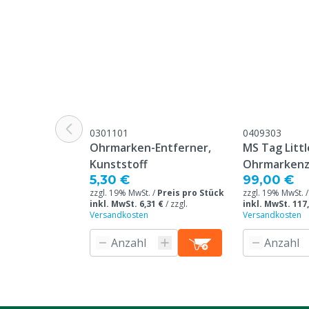
Ohrmarken Modell
Round
Garantie
Standard, in 
unseren allge
Garantiebedin
Überschrift "
Beschwerden 
Webseite aufg
0301101
0409303
Ohrmarken-Entferner,
MS Tag Littl
Grund nicht rückgabefähig
Dieses Produkt
Kunststoff
Ohrmarkenz
bestellt und 
5,30 €
99,00 €
nicht stornier
zzgl. 19% MwSt. /
Preis pro Stück
zzgl. 19% MwSt. 
inkl. MwSt. 6,31 €
/
zzgl.
inkl. MwSt. 117
Farbe
Weiß
Versandkosten
Versandkosten