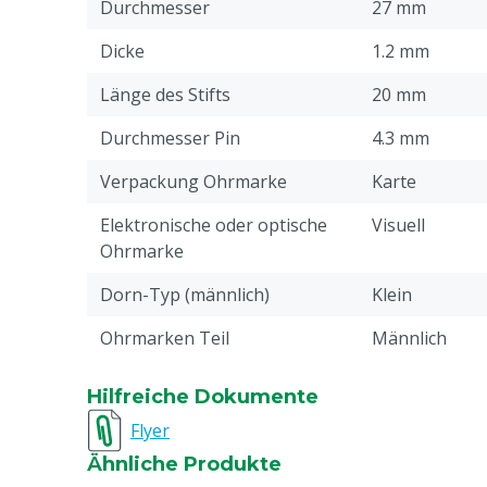
Durchmesser
27 mm
Dicke
1.2 mm
Länge des Stifts
20 mm
Durchmesser Pin
4.3 mm
Verpackung Ohrmarke
Karte
Elektronische oder optische
Visuell
Ohrmarke
Dorn-Typ (männlich)
Klein
Ohrmarken Teil
Männlich
Stückzahl
100
Hilfreiche Dokumente
Drucken
Bedruckt
Flyer
Ähnliche Produkte
Pin-Typ Verbindung
Little