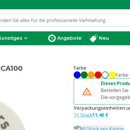
Sonstiges
Angebote
Neu
RCA100
Farbe
Farbe:
Dieses Produ
Bestellen Sie
Die vorgegeb
Verpackungseinheiten un
1+ Stück
11,46 €
60 Stück pro Karton