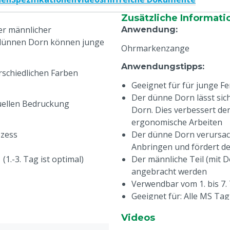
Zusätzliche Informati
ger männlicher
Anwendung
:
r dünnen Dorn können junge
Ohrmarkenzange
Anwendungstipps
:
rschiedlichen Farben
Geeignet für für junge Fe
Der dünne Dorn lässt sich
duellen Bedruckung
Dorn. Dies verbessert den
ergonomische Arbeiten
ozess
Der dünne Dorn verursach
Anbringen und fördert d
1.-3. Tag ist optimal)
Der männliche Teil (mit D
angebracht werden
Verwendbar vom 1. bis 7. 
Geeignet für: Alle MS Tag
Videos