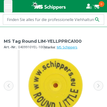
0
MS Tag Round LIM-YELLPPRCA100
:
Art.-Nr.
:
0409910YEL-100
Marke
MS Schippers