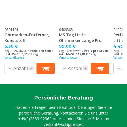
0301101
0409303
040983
Ohrmarken-Entferner,
MS Tag Little
Perfor
Kunststoff
Ohrmarkenzange Pro
Little
5,30 €
99,00 €
4,45 
zzgl. 19% MwSt. /
Preis pro Stück
zzgl. 19% MwSt. /
Preis pro Stück
zzgl. 19%
inkl. MwSt. 6,31 €
/
zzgl.
inkl. MwSt. 117,81 €
/
zzgl.
inkl. MwS
Versandkosten
Versandkosten
Versandko
Persönliche Beratung
Haben Sie Fragen beim Kauf oder benötigen Sie eine
persönliche Beratung, kontaktieren Sie uns unter
+49(0)2833 92360
oder senden Sie eine E-Mail an
verkauf@schippers.eu