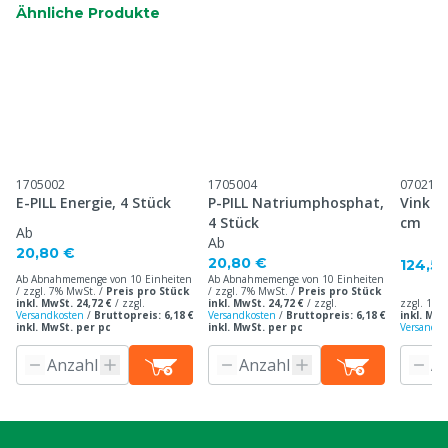
Ähnliche Produkte
1705002
1705004
070210
E-PILL Energie, 4 Stück
P-PILL Natriumphosphat,
Vink Ku
4 Stück
cm
Ab
Ab
20,80 €
20,80 €
124,5
Ab Abnahmemenge von 10 Einheiten
Ab Abnahmemenge von 10 Einheiten
/ zzgl. 7% MwSt. /
Preis pro Stück
/ zzgl. 7% MwSt. /
Preis pro Stück
inkl. MwSt. 24,72 €
/
zzgl.
inkl. MwSt. 24,72 €
/
zzgl.
zzgl. 19%
Versandkosten
/
Bruttopreis: 6,18 €
Versandkosten
/
Bruttopreis: 6,18 €
inkl. MwS
inkl. MwSt. per pc
inkl. MwSt. per pc
Versandko