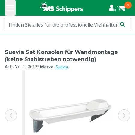
0
Suevia Set Konsolen für Wandmontage
(keine Stahlstreben notwendig)
:
Art.-Nr.
:
1506126
Marke
Suevia