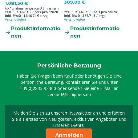
309,00 €
1.081,50 €
Ab Abnahmemenge von 3 Einheiten /
zzgl. 19% MwSt. /
Preis pro Stück
zzgl. 19% MwSt. /
Preis pro Stück
inkl. MwSt. 1.316,74 €
/
zzgl.
inkl. MwSt. 367,71 €
/
zzgl.
Versandkosten
Versandkosten
Produktinformatio
Produktinformatio
nen
nen
Persönliche Beratung
Haben Sie Fragen beim Kauf oder benötigen Sie eine
persönliche Beratung, kontaktieren Sie uns unter
+49(0)2833 92360
oder senden Sie eine E-Mail an
verkauf@schippers.eu
Melden Sie sich zu unserem Newsletter an und erfahren
Melden Sie sich für uns
Sie als erstes von Neuigkeiten, exklusiven Angeboten und
unseren Events.
Anmelden