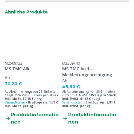
Ähnliche Produkte
M2509722
M2509740
MS TMC Alk
MS TMC Acid -
Melkleitungenreinigung
Ab
Ab
30,20 €
45,60 €
Ab Abnahmemenge von 26 Einheiten
Ab Abnahmemenge von 26 Einheiten
/ zzgl. 19% MwSt. /
Preis pro Stück
/ zzgl. 19% MwSt. /
Preis pro Stück
inkl. MwSt. 39,15 €
/
zzgl.
inkl. MwSt. 61,88 €
/
zzgl.
Versandkosten
/
Bruttopreis: 1,70 €
Versandkosten
/
Bruttopreis: 2,81 €
inkl. MwSt. per kg
inkl. MwSt. per kg
Produktinformatio
Produktinformatio
nen
nen