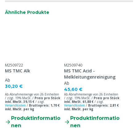
Ähnliche Produkte
M2509722
M2509740
MS TMC Alk
MS TMC Acid -
Melkleitungenreinigung
Ab
Ab
30,20 €
45,60 €
Ab Abnahmemenge von 26 Einheiten
Ab Abnahmemenge von 26 Einheiten
/ zzgl. 19% MwSt. /
Preis pro Stück
/ zzgl. 19% MwSt. /
Preis pro Stück
inkl. MwSt. 39,15 €
/
zzgl.
inkl. MwSt. 61,88 €
/
zzgl.
Versandkosten
/
Bruttopreis: 1,70 €
Versandkosten
/
Bruttopreis: 2,81 €
inkl. MwSt. per kg
inkl. MwSt. per kg
Produktinformatio
Produktinformatio
nen
nen