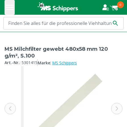
0
MS Milchfilter gewebt 480x58 mm 120
g/m², S.100
:
Art.-Nr.
:
5301415
Marke
MS Schippers