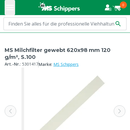
0
MS Milchfilter gewebt 620x98 mm 120
g/m², S.100
:
Art.-Nr.
:
5301417
Marke
MS Schippers