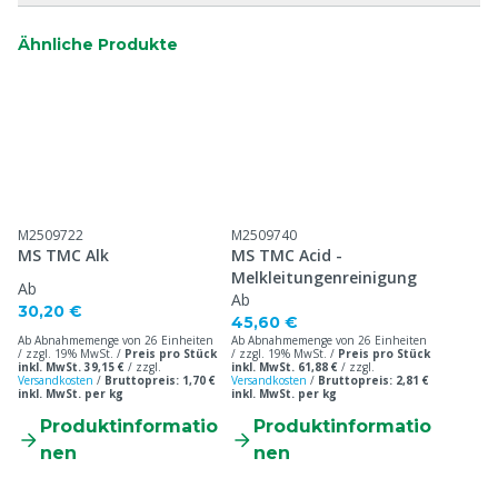
Ähnliche Produkte
M2509722
M2509740
MS TMC Alk
MS TMC Acid -
Melkleitungenreinigung
Ab
Ab
30,20 €
45,60 €
Ab Abnahmemenge von 26 Einheiten
Ab Abnahmemenge von 26 Einheiten
/ zzgl. 19% MwSt. /
Preis pro Stück
/ zzgl. 19% MwSt. /
Preis pro Stück
inkl. MwSt. 39,15 €
/
zzgl.
inkl. MwSt. 61,88 €
/
zzgl.
Versandkosten
/
Bruttopreis: 1,70 €
Versandkosten
/
Bruttopreis: 2,81 €
inkl. MwSt. per kg
inkl. MwSt. per kg
Produktinformatio
Produktinformatio
nen
nen