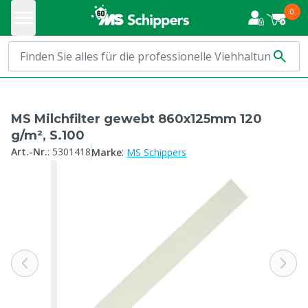
0
MS Milchfilter gewebt 860x125mm 120
g/m², S.100
:
Art.-Nr.
:
5301418
Marke
MS Schippers