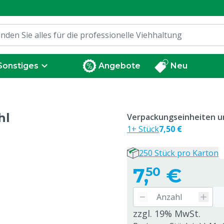
Sonstiges
Angebote
Neu
hl
Verpackungseinheiten un
1+ Stück
7,50 €
250 Stück pro Karton
7,
€
50
zzgl. 19% MwSt.