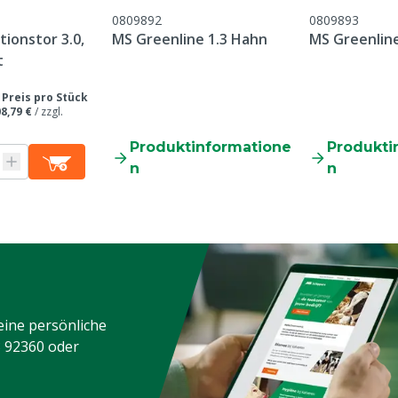
0809892
0809893
ionstor 3.0,
MS Greenline 1.3 Hahn
MS Greenline
t
/
Preis pro Stück
8,79 €
/
zzgl.
Produktinformatione
Produkti
n
n
eine persönliche
3 92360
oder