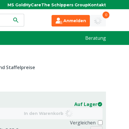
MS Gold
HyCare
The Schippers Group
Kontakt
0
Anmelden
Beratung
d Staffelpreise
Auf Lager
In den Warenkorb
Vergleichen