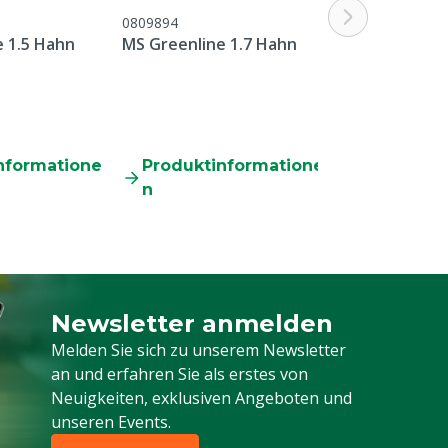
0809894
M0808021
 1.5 Hahn
MS Greenline 1.7 Hahn
MS Greenline
nformatione
Produktinformatione
Produkti
n
n
Newsletter anmelden
Melden Sie sich für unseren Newsletter a
Melden Sie sich zu unserem Newsletter
an und erfahren Sie als erstes von
Neuigkeiten, exklusiven Angeboten und
unseren Events.