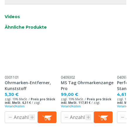
Videos
Ähnliche Produkte
0301101
0409302
040971
Ohrmarken-Entferner,
MS Tag Ohrmarkenzange
Perfor
Kunststoff
Pro
Stand
Ohrma
5,30 €
99,00 €
4,61 €
zzgl. 19% MwSt. /
Preis pro Stück
zzgl. 19% MwSt. /
Preis pro Stück
zzgl. 19%
inkl. MwSt. 6,31 €
/
zzgl.
inkl. MwSt. 117,81 €
/
zzgl.
inkl. MwS
Versandkosten
Versandkosten
Versandko