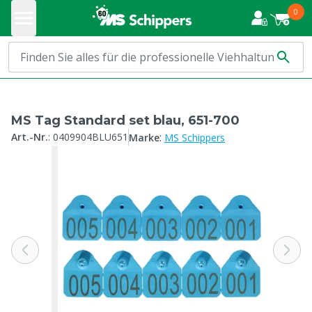
0
MS Tag Standard set blau, 651-700
:
Art.-Nr.
:
0409904BLU651
Marke
MS Schippers