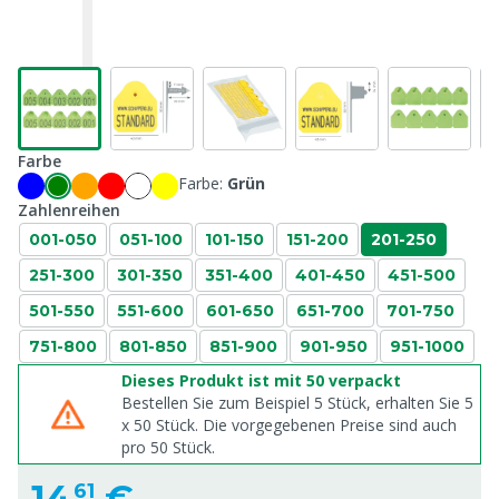
Farbe
Farbe:
Grün
Zahlenreihen
001-050
051-100
101-150
151-200
201-250
251-300
301-350
351-400
401-450
451-500
501-550
551-600
601-650
651-700
701-750
751-800
801-850
851-900
901-950
951-1000
Dieses Produkt ist mit 50 verpackt
Bestellen Sie zum Beispiel 5 Stück, erhalten Sie 5
x
50
Stück. Die vorgegebenen Preise sind auch
pro
50
Stück.
14,
€
61