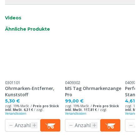
Videos
Ähnliche Produkte
0301101
0409302
040971
Ohrmarken-Entferner,
MS Tag Ohrmarkenzange
Perfor
Kunststoff
Pro
Stand
Ohrma
5,30 €
99,00 €
4,61 €
zzgl. 19% MwSt. /
Preis pro Stück
zzgl. 19% MwSt. /
Preis pro Stück
zzgl. 19%
inkl. MwSt. 6,31 €
/
zzgl.
inkl. MwSt. 117,81 €
/
zzgl.
inkl. MwS
Versandkosten
Versandkosten
Versandko