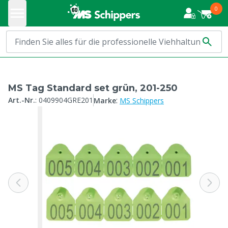
0
MS Tag Standard set grün, 201-250
:
Art.-Nr.
:
0409904GRE201
Marke
MS Schippers