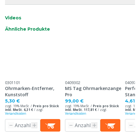
Videos
Ähnliche Produkte
0301101
0409302
040971
Ohrmarken-Entferner,
MS Tag Ohrmarkenzange
Perfor
Kunststoff
Pro
Stand
Ohrma
5,30 €
99,00 €
4,61 €
zzgl. 19% MwSt. /
Preis pro Stück
zzgl. 19% MwSt. /
Preis pro Stück
zzgl. 19%
inkl. MwSt. 6,31 €
/
zzgl.
inkl. MwSt. 117,81 €
/
zzgl.
inkl. MwS
Versandkosten
Versandkosten
Versandko