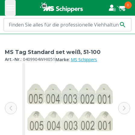
0
MS Tag Standard set weiß, 51-100
:
Art.-Nr.
:
0409904WHI051
Marke
MS Schippers