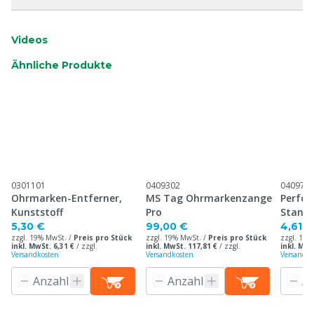
Videos
Ähnliche Produkte
0301101
0409302
040971
Ohrmarken-Entferner,
MS Tag Ohrmarkenzange
Perfor
Kunststoff
Pro
Stand
Ohrma
5,30 €
99,00 €
4,61 €
zzgl. 19% MwSt. /
Preis pro Stück
zzgl. 19% MwSt. /
Preis pro Stück
zzgl. 19%
inkl. MwSt. 6,31 €
/
zzgl.
inkl. MwSt. 117,81 €
/
zzgl.
inkl. MwS
Versandkosten
Versandkosten
Versandko