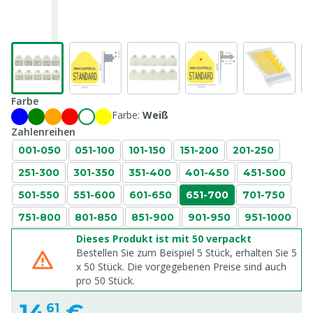
Farbe
Farbe:
Weiß
Zahlenreihen
001-050
051-100
101-150
151-200
201-250
251-300
301-350
351-400
401-450
451-500
501-550
551-600
601-650
651-700
701-750
751-800
801-850
851-900
901-950
951-1000
Dieses Produkt ist mit 50 verpackt
Bestellen Sie zum Beispiel 5 Stück, erhalten Sie 5
x
50
Stück. Die vorgegebenen Preise sind auch
pro
50
Stück.
14,
€
61