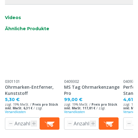
Videos
Ähnliche Produkte
0301101
0409302
040971
Ohrmarken-Entferner,
MS Tag Ohrmarkenzange
Perfor
Kunststoff
Pro
Stand
Ohrma
5,30 €
99,00 €
4,61 €
zzgl. 19% MwSt. /
Preis pro Stück
zzgl. 19% MwSt. /
Preis pro Stück
zzgl. 19%
inkl. MwSt. 6,31 €
/
zzgl.
inkl. MwSt. 117,81 €
/
zzgl.
inkl. MwS
Versandkosten
Versandkosten
Versandko