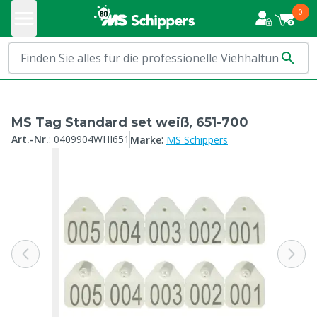
0
MS Tag Standard set weiß, 651-700
:
Art.-Nr.
:
0409904WHI651
Marke
MS Schippers