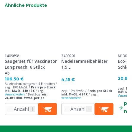
Ähnliche Produkte
1409698
3400201
M13018
Saugerset für Vaccinator
Nadelsammelbehälter
Eco-Ma
Long reach, 6 Stück
1,5 L
Schlau
Ab
20,90
106,50 €
4,15 €
Ab Abnahmemenge von 4 Einheiten /
zzgl. 19% MwSt. /
Preis pro Stück
zzgl. 19%
inkl. MwSt. 140,42 €
/
zzgl.
zzgl. 19% MwSt. /
Preis pro Stück
inkl. MwS
Versandkosten
/
Bruttopreis:
inkl. MwSt. 4,94 €
/
zzgl.
Versandko
23,40 € inkl. MwSt. per pc
Versandkosten
Pr
ne