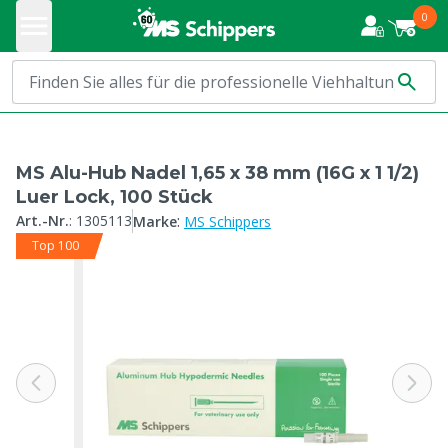
0
MS Alu-Hub Nadel 1,65 x 38 mm (16G x 1 1/2)
Luer Lock, 100 Stück
:
Art.-Nr.
:
1305113
Marke
MS Schippers
Top 100