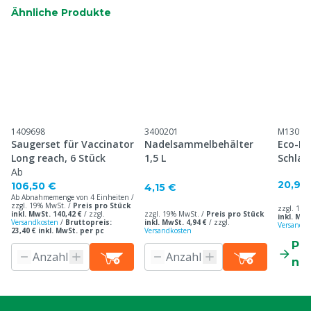
Ähnliche Produkte
1409698
3400201
M13018
Saugerset für Vaccinator
Nadelsammelbehälter
Eco-Ma
Long reach, 6 Stück
1,5 L
Schlau
Ab
20,90
106,50 €
4,15 €
Ab Abnahmemenge von 4 Einheiten /
zzgl. 19% MwSt. /
Preis pro Stück
zzgl. 19%
inkl. MwSt. 140,42 €
/
zzgl.
zzgl. 19% MwSt. /
Preis pro Stück
inkl. MwS
Versandkosten
/
Bruttopreis:
inkl. MwSt. 4,94 €
/
zzgl.
Versandko
23,40 € inkl. MwSt. per pc
Versandkosten
Pr
ne