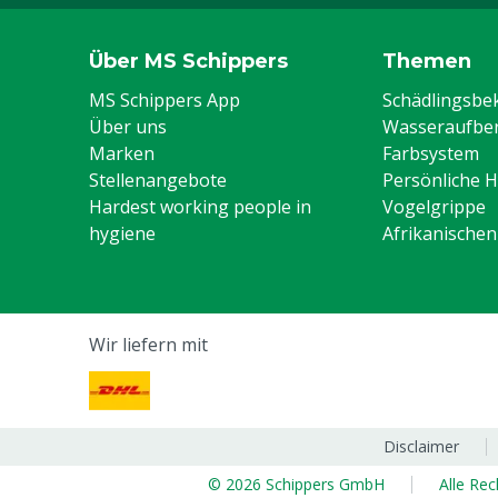
Über MS Schippers
Themen
MS Schippers App
Schädlingsb
Über uns
Wasseraufber
Marken
Farbsystem
Stellenangebote
Persönliche 
Hardest working people in
Vogelgrippe
hygiene
Afrikanische
Wir liefern mit
Disclaimer
© 2026 Schippers GmbH
Alle Re