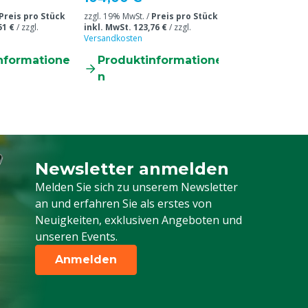
Preis pro Stück
zzgl. 19% MwSt. /
Preis pro Stück
51 €
/
zzgl.
inkl. MwSt. 123,76 €
/
zzgl.
Versandkosten
nformatione
Produktinformatione
n
Newsletter anmelden
Melden Sie sich für unseren Newsletter a
Melden Sie sich zu unserem Newsletter
an und erfahren Sie als erstes von
Neuigkeiten, exklusiven Angeboten und
unseren Events.
Anmelden