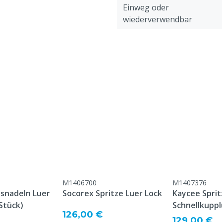
Einweg oder
wiederverwendbar
Tierarten
Länge Nadel
Dicke Nadel
Nadelgröße
M1406700
M1407376
nsnadeln Luer
Socorex Spritze Luer Lock
Kaycee Sprit
 Stück)
Schnellkupp
126,00 €
129,00 €