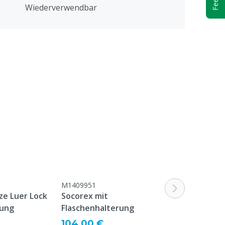
Wiederverwendbar
Schweine
6 mm
1 mm
1,0 x 6 mm (19G x 1/4)
M1409951
ze Luer Lock
Socorex mit
lung
Flaschenhalterung
104,00 €