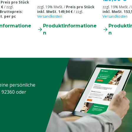
/
Preis pro Stück
 €
/
zzgl.
zzgl. 19% MwSt. /
Preis pro Stück
zzgl. 19% MwSt. /
Bruttopreis:
inkl. MwSt. 149,94 €
/
zzgl.
inkl. MwSt. 153,
t. per pc
Versandkosten
Versandkosten
informatione
Produktinformatione
Produkti
n
n
eine persönliche
3 92360
oder