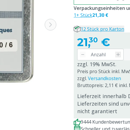
Verpackungseinheiten un
1+ Stück
21,30 €
12 Stück pro Karton
21,
€
30
zzgl. 19% MwSt.
Preis pro Stück inkl. Mw
zzgl.
Versandkosten
Bruttopreis: 2,11 € inkl.
Lieferzeit innerhalb 
Lieferzeiten sind un
nicht garantiert
9444 Kundenbewertung
Schneller und zuverlä