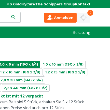
MS Gold
HyCare
The Schippers Group
Kontakt
0
Anmelden
Beratung
1,0 x 6 mm (19G x 1/4)
1,0 x 10 mm (19G x 3/8)
1,2 x 10 mm (18G x 3/8)
1,2 x 15 mm (18G x 5/8)
2,0 x 20 mm (14G x 3/4)
2,2 x 40 mm (13G x 1 1/2)
kt ist mit 12 verpackt
 zum Beispiel 5 Stück, erhalten Sie 5 x
12
Stück.
enen Preise sind auch pro
12
Stück.