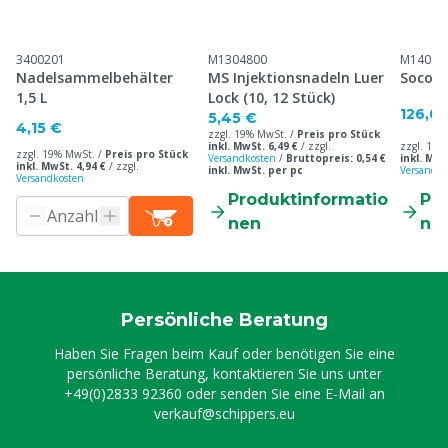
3400201
M1304800
M14067
Nadelsammelbehälter
MS Injektionsnadeln Luer
Socore
1,5 L
Lock (10, 12 Stück)
126,0
5,45 €
4,15 €
zzgl. 19% MwSt. /
Preis pro Stück
inkl. MwSt. 6,49 €
/
zzgl.
zzgl. 19%
zzgl. 19% MwSt. /
Preis pro Stück
Versandkosten
/
Bruttopreis: 0,54 €
inkl. MwS
inkl. MwSt. 4,94 €
/
zzgl.
inkl. MwSt. per pc
Versandko
Versandkosten
Produktinformatio
Pr
nen
ne
Persönliche Beratung
Haben Sie Fragen beim Kauf oder benötigen Sie eine
persönliche Beratung, kontaktieren Sie uns unter
+49(0)2833 92360
oder senden Sie eine E-Mail an
verkauf@schippers.eu