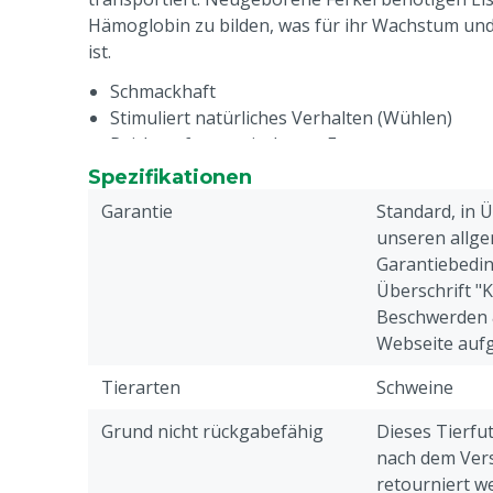
Hämoglobin zu bilden, was für ihr Wachstum und
ist.
Schmackhaft
Stimuliert natürliches Verhalten (Wühlen)
Reich an fermentierbaren Fasern
Natürliche Quelle von Huminsäuren
Spezifikationen
Gut verdauliche Eisenquelle
Garantie
Standard, in 
unseren allge
Garantiebedin
Überschrift "
Beschwerden 
Webseite aufg
Tierarten
Schweine
Grund nicht rückgabefähig
Dieses Tierfu
nach dem Vers
retourniert w