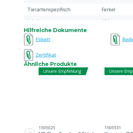
Tierartenspezifisch
Ferkel
Inhalt
19 kg
Hilfreiche Dokumente
Stückzahl
18
Etikett
Bedi
Modell
1x Palette: 18
Zertifikat
Ähnliche Produkte
Unsere Empfehlung
Unsere Emp
1505025
1505531