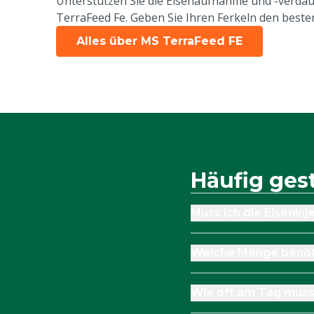
Unterstützen Sie die Eisenaufnahme und -verdau
TerraFeed Fe. Geben Sie Ihren Ferkeln den besten
Alles über MS TerraFeed FE
Häufig ges
Muss ich die Eiseninj
Welche Menge benöti
Wie oft am Tag muss