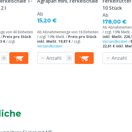
erkelschale T-
Agrapan mini, Ferkelschale
Ferkelfutter
2 l
10 Stück
Ab
Ab
15,20 €
178,00 €
Ab Abnahmemenge
e von 40 Einheiten
Ab Abnahmemenge von 18 Einheiten
/ zzgl. 19% MwSt. 
 /
Preis pro Stück
/ zzgl. 19% MwSt. /
Preis pro Stück
inkl. MwSt. 226,
3 €
/
zzgl.
inkl. MwSt. 19,87 €
/
zzgl.
Versandkosten
/
Versandkosten
22,61 € inkl. Mw
liche