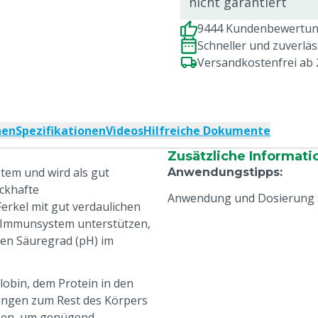
nicht garantiert
9444 Kundenbewertung
Schneller und zuverlä
Versandkostenfrei ab
nen
Spezifikationen
Videos
Hilfreiche Dokumente
Zusätzliche Informati
tem und wird als gut
Anwendungstipps
:
ackhafte
Anwendung und Dosierung s
rkel mit gut verdaulichen
s Immunsystem unterstützen,
en Säuregrad (pH) im
lobin, dem Protein in den
ungen zum Rest des Körpers
isen, um genügend