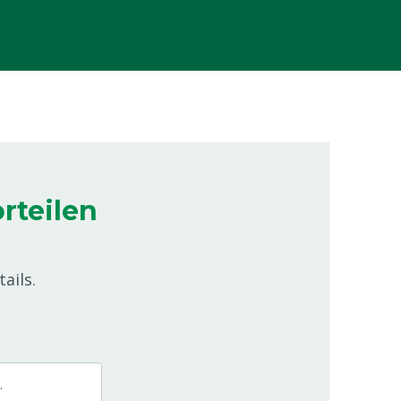
rteilen
ails.