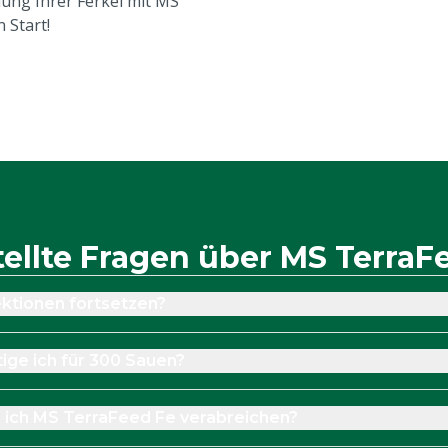
ung Ihrer Ferkel mit MS
 Start!
tellte Fragen über MS TerraF
ektionen fortsetzen?
ge ich für 300 Sauen?
 ich MS TerraFeed Fe verabreichen?