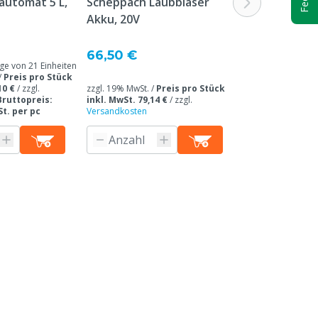
automat 5 L,
Scheppach Laubbläser
Ferkelnapf R
Akku, 20V
Ab
19,25 €
66,50 €
Ab Abnahmemenge 
 von 21 Einheiten
zzgl. 19% MwSt. /
/
Preis pro Stück
inkl. MwSt. 24,40
10 €
/
zzgl.
zzgl. 19% MwSt. /
Preis pro Stück
Versandkosten
/
B
Bruttopreis:
inkl. MwSt. 79,14 €
/
zzgl.
24,40 € inkl. MwS
St. per pc
Versandkosten
Produkti
n