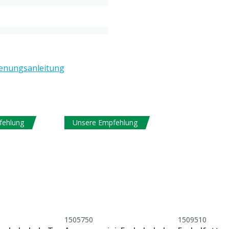
enungsanleitung
x 19 kg
fehlung
Unsere Empfehlung
1505750
1509510