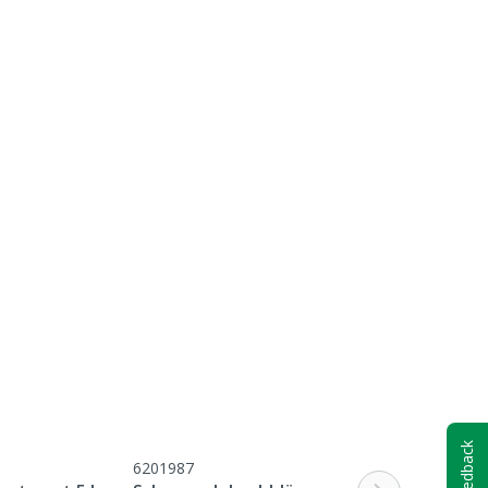
Feedback
6201987
M1509622