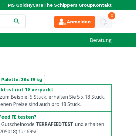
MS Gold
HyCare
The Schippers Group
Kontakt
0
Anmelden
Beratung
x Palette: 36x 19 kg
kt ist mit 18 verpackt
 zum Beispiel 5 Stück, erhalten Sie 5 x
18
Stück.
enen Preise sind auch pro
18
Stück.
eed FE testen?
m Gutscheincode
TERRAFEEDTEST
und erhalten
1705018) für 695€.