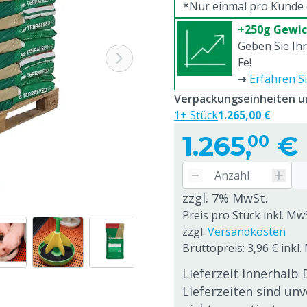
*Nur einmal pro Kunde e
+250g Gewic
Geben Sie Ih
Fe!
➜
Erfahren S
Verpackungseinheiten un
1+ Stück
1.265,00 €
1.265,
€
00
zzgl. 7% MwSt.
Preis pro Stück inkl. MwS
zzgl.
Versandkosten
Bruttopreis: 3,96 € inkl.
Lieferzeit innerhalb 
Lieferzeiten sind un