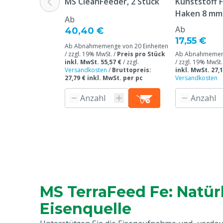
MS CleanFeeder, 2 Stück
Kunststoff F
Haken 8 mm 
Ab
Ab
40,40 €
17,55 €
Ab Abnahmemenge von 20 Einheiten
/ zzgl. 19% MwSt. /
Preis pro Stück
Ab Abnahmemeng
inkl. MwSt. 55,57 €
/
zzgl.
/ zzgl. 19% MwSt.
Versandkosten
/
Bruttopreis:
inkl. MwSt. 27,1
27,79 € inkl. MwSt. per pc
Versandkosten
MS TerraFeed Fe: Natür
Eisenquelle