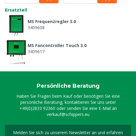
Ersatzteil
MS Frequenzregler 3.0
3409608
MS Fancontroller Touch 3.0
3409617
Stallventilator 138 cm, 31.400 m³/Stunde
3409897
Persönliche Beratung
Stromkabel 100 m
Haben Sie Fragen beim Kauf oder benötigen Sie eine
8804625
persönliche Beratung, kontaktieren Sie uns unter
+49(0)2833 92360
oder senden Sie eine E-Mail an
verkauf@schippers.eu
Melden Sie sich zu unserem Newsletter an und erfahren
Melden Sie sich für uns