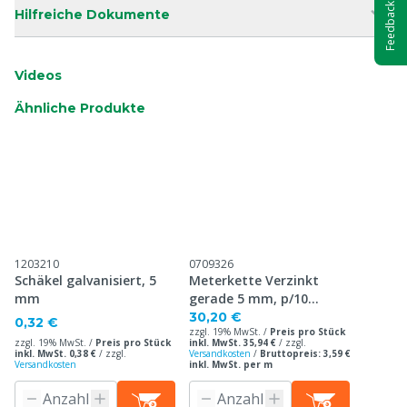
Feedback
Hilfreiche Dokumente
Videos
Ähnliche Produkte
1203210
0709326
Schäkel galvanisiert, 5
Meterkette Verzinkt
mm
gerade 5 mm, p/10
Meters
30,20 €
0,32 €
zzgl. 19% MwSt. /
Preis pro Stück
zzgl. 19% MwSt. /
Preis pro Stück
inkl. MwSt. 35,94 €
/
zzgl.
inkl. MwSt. 0,38 €
/
zzgl.
Versandkosten
/
Bruttopreis: 3,59 €
Versandkosten
inkl. MwSt. per m