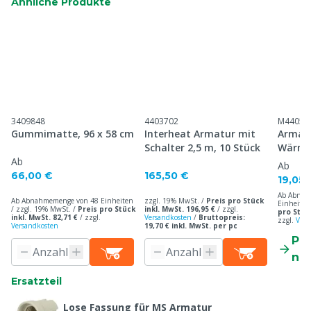
Ähnliche Produkte
3409848
4403702
M44052
Gummimatte, 96 x 58 cm
Interheat Armatur mit
Armat
Schalter 2,5 m, 10 Stück
Wärmel
Ab
3,5 cm
Ab
66,00 €
165,50 €
19,05 
Ab Abnah
Ab Abnahmemenge von 48 Einheiten
zzgl. 19% MwSt. /
Preis pro Stück
Einheiten
/ zzgl. 19% MwSt. /
Preis pro Stück
inkl. MwSt. 196,95 €
/
zzgl.
pro Stück
inkl. MwSt. 82,71 €
/
zzgl.
Versandkosten
/
Bruttopreis:
zzgl.
Vers
Versandkosten
19,70 € inkl. MwSt. per pc
Pr
ne
Ersatzteil
Lose Fassung für MS Armatur