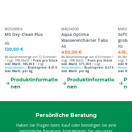
M2509959
M4504300
M45043
MS Oxy-Clean Plus
Aqua Optima
Soft-s
Wasserenthärter Tabs
grob
Ab
Ab
Ab
130,50 €
450,00 €
416,4
Ab Abnahmemenge von 12 Einheiten
Ab Abnahmemenge von 4 Einheiten /
Ab Abnah
/ zzgl. 19% MwSt. /
Preis pro Stück
zzgl. 19% MwSt. /
Preis pro Stück
zzgl. 19%
inkl. MwSt. 185,05 €
/
zzgl.
inkl. MwSt. 571,20 €
/
zzgl.
inkl. MwS
Versandkosten
/
Bruttopreis: 8,41 €
Versandkosten
/
Bruttopreis: 0,57 €
Versandko
inkl. MwSt. per kg
inkl. MwSt. per kg
inkl. MwS
Produktinformatio
Produktinformatio
Pr
nen
nen
ne
Persönliche Beratung
Haben Sie Fragen beim Kauf oder benötigen Sie eine
persönliche Beratung, kontaktieren Sie uns unter