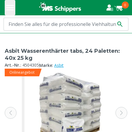
0
Asbit Wasserenthärter tabs, 24 Paletten:
40x 25 kg
:
Art.-Nr.
:
4504305
Marke
Asbit
Onlineangebot