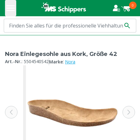
0
Nora Einlegesohle aus Kork, Größe 42
:
Art.-Nr.
:
5504540S42
Marke
Nora