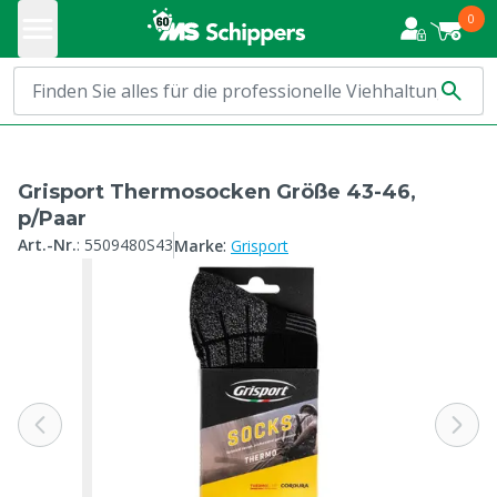
0
Grisport Thermosocken Größe 43-46,
p/Paar
:
Art.-Nr.
:
5509480S43
Marke
Grisport