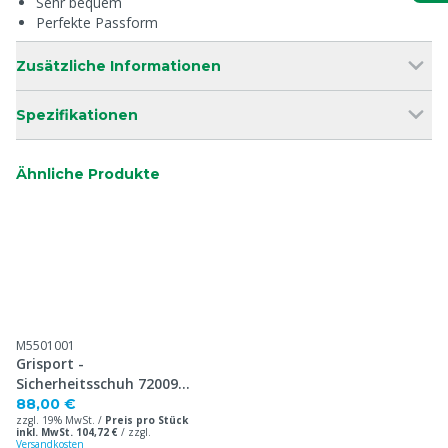
Sehr bequem
Perfekte Passform
Zusätzliche Informationen
Spezifikationen
Ähnliche Produkte
M5501001
Grisport -
Sicherheitsschuh 72009
S1P
88,00 €
zzgl. 19% MwSt. /
Preis pro Stück
inkl. MwSt. 104,72 €
/
zzgl.
Versandkosten