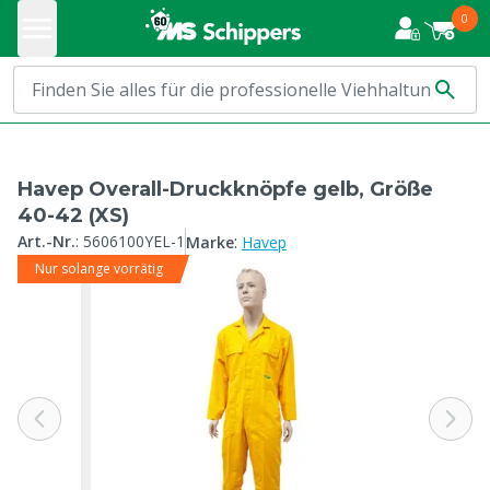
0
Havep Overall-Druckknöpfe gelb, Größe
40-42 (XS)
:
Art.-Nr.
:
5606100YEL-1
Marke
Havep
Nur solange vorrätig