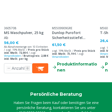
3605708
M5509909GRE
M56001
MS Waschpulver, 25 kg
Dunlop Purofort
T-Shirt
Ab
Sicherheitsstiefel
26,40
Professionell
56,00 €
61,50 €
Ab Abnahmemenge von 10 Einheiten
zzgl. 19%
/ zzgl. 19% MwSt. /
Preis pro Stück
zzgl. 19% MwSt. /
Preis pro Stück
inkl. MwS
inkl. MwSt. 72,00 €
/
zzgl.
inkl. MwSt. 73,19 €
/
zzgl.
Versandko
Versandkosten
/
Bruttopreis: 2,88 €
Versandkosten
inkl. MwS
inkl. MwSt. per kg
Produktinformatio
Pr
nen
ne
Persönliche Beratung
Haben Sie Fragen beim Kauf oder benötigen Sie eine
persönliche Beratung, kontaktieren Sie uns unter