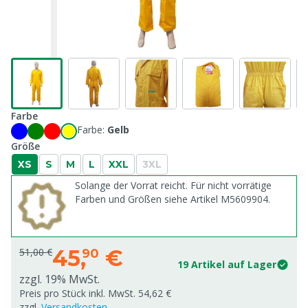
Farbe
Farbe:
Gelb
Größe
XS
S
M
L
XXL
3XL
Solange der Vorrat reicht. Für nicht vorrätige
Farben und Größen siehe Artikel M5609904.
45,
€
51,00 €
90
19 Artikel auf Lager
zzgl. 19% MwSt.
Preis pro Stück inkl. MwSt. 54,62 €
zzgl.
Versandkosten