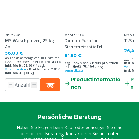
3605708
M5509909GRE
M56001
MS Waschpulver, 25 kg
Dunlop Purofort
T-Shirt
Ab
Sicherheitsstiefel
26,40
Professionell
56,00 €
61,50 €
Ab Abnahmemenge von 10 Einheiten
zzgl. 19%
/ zzgl. 19% MwSt. /
Preis pro Stück
zzgl. 19% MwSt. /
Preis pro Stück
inkl. MwS
inkl. MwSt. 72,00 €
/
zzgl.
inkl. MwSt. 73,19 €
/
zzgl.
Versandko
Versandkosten
/
Bruttopreis: 2,88 €
Versandkosten
inkl. MwS
inkl. MwSt. per kg
Produktinformatio
Pr
nen
ne
Persönliche Beratung
Haben Sie Fragen beim Kauf oder benötigen Sie eine
persönliche Beratung, kontaktieren Sie uns unter