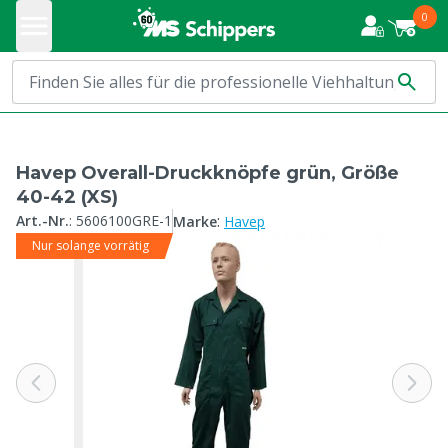
0
Havep Overall-Druckknöpfe grün, Größe
40-42 (XS)
:
Art.-Nr.
:
5606100GRE-1
Marke
Havep
Nur solange vorrätig