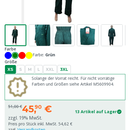
Farbe
Farbe:
Grün
Größe
XS
S
M
L
XXL
3XL
Solange der Vorrat reicht. Für nicht vorrätige
Farben und Größen siehe Artikel M5609904.
45,
€
51,00 €
90
13 Artikel auf Lager
zzgl. 19% MwSt.
Preis pro Stück inkl. MwSt. 54,62 €
zzgl.
Versandkosten